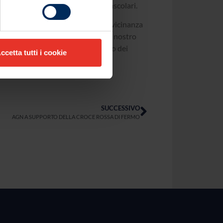
a nodi cure per le malattie cardiovascolari.
Associazione, portando affetto e vicinanza
oncretizza ogni giorno attraverso il nostro
tro “Active in the Community”, uno dei
ccetta tutti i cookie
SUCCESSIVO
AGN A SUPPORTO DELLA CROCE ROSSA DI FERMO