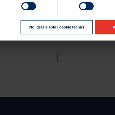
one dei progetti solidali dedicati alle famiglie di coloro che necessit
ing Network ha preso parte all’annuale cena di beneficenza dell’
 e sostegno a chi crea valore per il territorio in cui operiamo, si c
all’interesse delle comunità di riferimento, come sancito dal nos
No, grazie solo i cookie tecnici
A
te Responsibility.