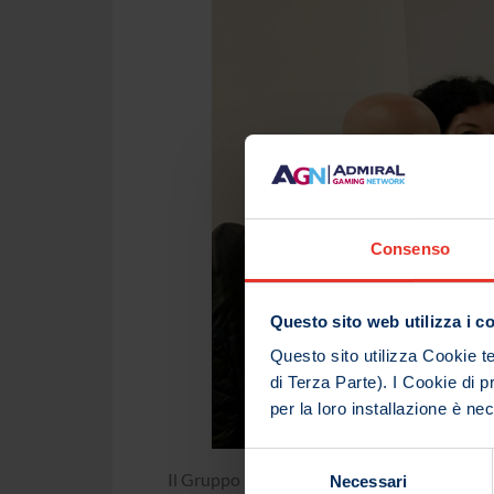
Consenso
Questo sito web utilizza i c
Questo sito utilizza Cookie te
di Terza Parte). I Cookie di pr
per la loro installazione è n
Selezione
Il Gruppo NOVOMATIC Italia ha rinnovato il 
Necessari
del