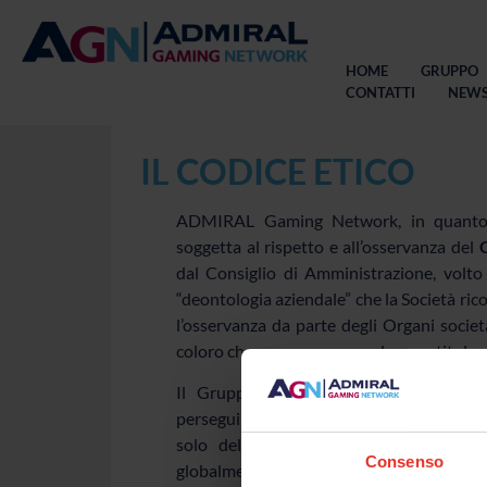
HOME
GRUPPO
CONTATTI
NEW
IL CODICE ETICO
ADMIRAL Gaming Network, in quanto
soggetta al rispetto e all’osservanza del
dal Consiglio di Amministrazione, volto 
“deontologia aziendale” che la Società ric
l’osservanza da parte degli Organi societa
coloro che cooperano a qualunque titolo al
Il Gruppo NOVOMATIC Italia impronta l
perseguimento dello scopo sociale e la Sua 
solo delle leggi e dei regolamenti vig
Consenso
globalmente condivisi.