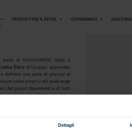
PRODOTTI PER IL RETAIL
GOVERNANCE
GIOCO RES
S
 parte di NOVOMATIC Italia, è
Codice Etico
di Gruppo, approvato
a definire una serie di principi di
onosce come propri e dei quali esige
ri, dei propri dipendenti e di tutti
 perseguimento dei fini aziendali.
o svolgimento dell’attività, il
crescita societaria al rispetto, non
enti, ma anche di principi etici
Dettagli