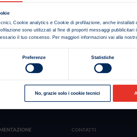
ttere generale e rappresenta uno
ookie
rte di tutte le società del Gruppo
cnici, Cookie analytics e Cookie di profilazione, anche installati 
ofilazione sono utilizzati al fine di proporti messaggi pubblicitari 
o di lavoro e punto di riferimento
ecessario il tuo consenso. Per maggiori informazioni vai alla nost
uppo, contiene una serie di principi
a, onestà, imparzialità, eguaglianza,
e buona fede, ad ogni comportamento,
Preferenze
Statistiche
el Gruppo, dei suoi dipendenti e di
cizio delle attività del Gruppo
 il Codice Etico
No, grazie solo i cookie tecnici
A
MENTAZIONE
CONTATTI