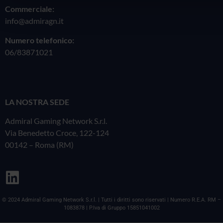
Commerciale:
info@admiragn.it
Numero telefonico:
06/83871021
LA NOSTRA SEDE
Admiral Gaming Network S.r.l.
Via Benedetto Croce, 122-124
00142 – Roma (RM)
© 2024 Admiral Gaming Network S.r.l. | Tutti i diritti sono riservati | Numero R.E.A. RM –
1083878 | P.Iva di Gruppo 15851041002