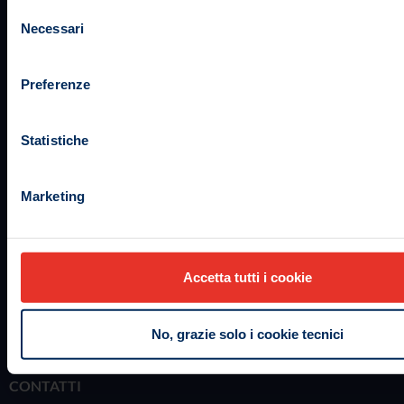
Selezione
Necessari
del
consenso
Preferenze
Statistiche
DOCUMENTAZIONE
–
Reclami
Marketing
– Privacy Policy
–
Informativa Privacy
– Informativa Cookie
– Dati di contatto DPO
Accetta tutti i cookie
– Policy Gruppo Security Web
No, grazie solo i cookie tecnici
CONTATTI