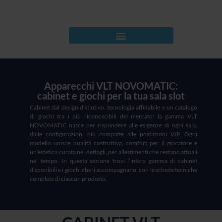
Apparecchi VLT NOVOMATIC:
cabinet e giochi per la tua sala slot
Cabinet dal design distintivo, tecnologia affidabile e un catalogo
di giochi tra i più riconoscibili del mercato: la gamma VLT
NOVOMATIC nasce per rispondere alle esigenze di ogni sala,
dalle configurazioni più compatte alle postazioni VIP. Ogni
modello unisce qualità costruttiva, comfort per il giocatore e
un’estetica curata nei dettagli, per allestimenti che restano attuali
nel tempo. In questa sezione trovi l’intera gamma di cabinet
disponibili e i giochi che li accompagnano, con le schede tecniche
complete di ciascun prodotto.