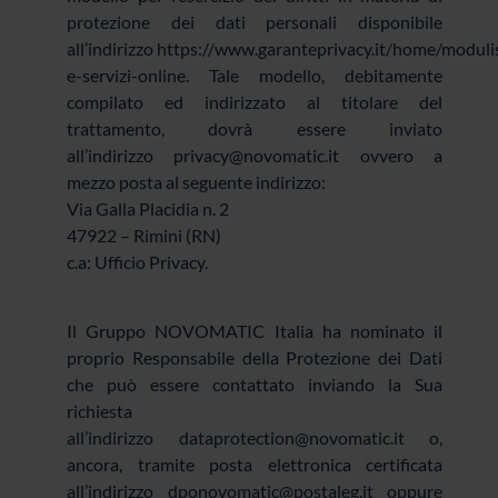
protezione dei dati personali disponibile
all’indirizzo
https://www.garanteprivacy.it/home/modulis
e-servizi-online
. Tale modello, debitamente
compilato ed indirizzato al titolare del
trattamento, dovrà essere inviato
all’indirizzo
privacy@novomatic.it
ovvero a
mezzo posta al seguente indirizzo:
Via Galla Placidia n. 2
47922 – Rimini (RN)
c.a: Ufficio Privacy.
Il Gruppo NOVOMATIC Italia ha nominato il
proprio Responsabile della Protezione dei Dati
che può essere contattato inviando la Sua
richiesta
all’indirizzo
dataprotection@novomatic.it
o,
ancora, tramite posta elettronica certificata
all’indirizzo
dponovomatic@postaleg.it
oppure