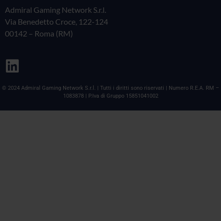
Admiral Gaming Network S.r.l.
Via Benedetto Croce, 122-124
00142 – Roma (RM)
© 2024 Admiral Gaming Network S.r.l. | Tutti i diritti sono riservati | Numero R.E.A. RM –
1083878 | P.Iva di Gruppo 15851041002