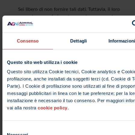
Sei libero di non fornire tali dati. Tuttavia, il loro
mancato conferimento può comportare
l’impossibilità di ottenere quanto da te richiesto.
Conserveremo i dati personali che ci hai fornito
Consenso
Dettagli
Informazioni
contestualmente alla tua richiesta per un periodo
massimo di 12 mesi, allo spirare del quale
procederemo con la cancellazione degli stessi.
Questo sito web utilizza i cookie
5.2. Diritto di accesso ai dati personali
Questo sito utilizza Cookie tecnici, Cookie analytics e Cookie
profilazione, anche installati da soggetti terzi (cd. Cookie di 
Secondo quanto stabilito dalle disposizioni del
Parte). I Cookie di profilazione sono utilizzati al fine di proport
GDPR, l’interessato ha il diritto di ricevere
messaggi pubblicitari in linea con le tue preferenze; per la lor
informazioni, in qualsiasi momento, in relazione
installazione è necessario il tuo consenso. Per maggiori info
ai dati trattati da parte di AGN in qualità di
vai alla nostra
cookie policy
.
titolare del trattamento, all’origine di tali dati, a
eventuali destinatari ai quali i dati possono
essere comunicati, nonché alle finalità del
Selezione
trattamento. Le informazioni saranno ricevute, a
Necessari