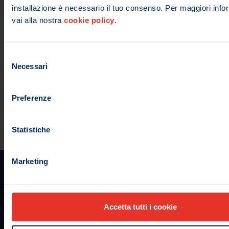
IL GIOCO RESPONSABILE È
installazione è necessario il tuo consenso. Per maggiori info
vai alla nostra
cookie policy
.
L'UNICO GIOCO CHE
VOGLIAMO!
Selezione
Necessari
del
ADMIRAL, THE SAFE WAY
consenso
TO PLAY
Preferenze
Statistiche
Marketing
Accetta tutti i cookie