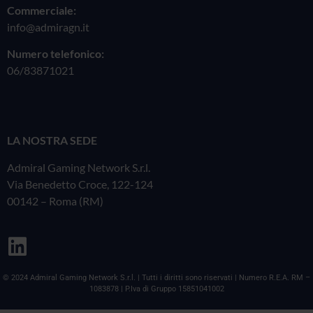
Commerciale:
info@admiragn.it
Numero telefonico:
06/83871021
LA NOSTRA SEDE
Admiral Gaming Network S.r.l.
Via Benedetto Croce, 122-124
00142 – Roma (RM)
© 2024 Admiral Gaming Network S.r.l. | Tutti i diritti sono riservati | Numero R.E.A. RM –
1083878 | P.Iva di Gruppo 15851041002