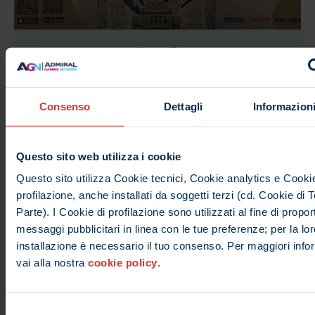
AGN PRESENTA L’APP “MENORAH –
THE GAME”
Consenso
Dettagli
Informazioni
LEGGI TUTTO »
29/03/2023
Questo sito web utilizza i cookie
Questo sito utilizza Cookie tecnici, Cookie analytics e Cookie
« Precedente
1
2
3
4
5
Successivo »
profilazione, anche installati da soggetti terzi (cd. Cookie di 
Parte). I Cookie di profilazione sono utilizzati al fine di proport
messaggi pubblicitari in linea con le tue preferenze; per la lor
installazione è necessario il tuo consenso. Per maggiori info
vai alla nostra
cookie policy
.
Selezione